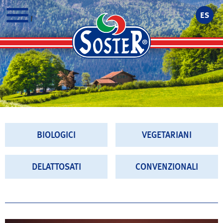
ES
MENU
BIOLOGICI
VEGETARIANI
DELATTOSATI
CONVENZIONALI