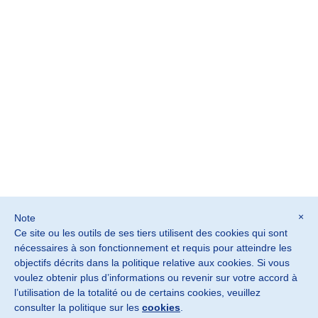
×
Note
Ce site ou les outils de ses tiers utilisent des cookies qui sont
nécessaires à son fonctionnement et requis pour atteindre les
objectifs décrits dans la politique relative aux cookies. Si vous
©2026 SOSTER srl
voulez obtenir plus d’informations ou revenir sur votre accord à
Monteviale Vicenza · Italia
l’utilisation de la totalité ou de certains cookies, veuillez
consulter la politique sur les
cookies
.
P. IVA IT02882900240