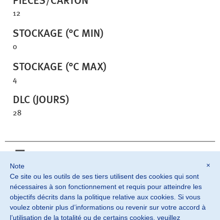
PIÈCES/CARTON
12
STOCKAGE (°C MIN)
0
STOCKAGE (°C MAX)
4
DLC (JOURS)
28
Imprimer fiche
×
Note
Ce site ou les outils de ses tiers utilisent des cookies qui sont
nécessaires à son fonctionnement et requis pour atteindre les
objectifs décrits dans la politique relative aux cookies. Si vous
©2026 SOSTER srl
voulez obtenir plus d’informations ou revenir sur votre accord à
Monteviale Vicenza · Italia
l’utilisation de la totalité ou de certains cookies, veuillez