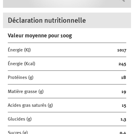
Déclaration nutritionnelle
Valeur moyenne pour 100g
Énergie (KJ)
1017
Énergie (Kcal)
245
Protéines (g)
18
Matière grasse (g)
19
Acides gras saturés (g)
15
Glucides (g)
1,3
Sucres (g)
0,4