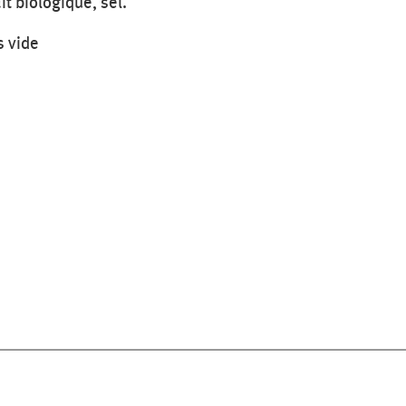
it biologique, sel.
s vide