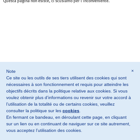
Questa pagina non esiste, ci scusiamo per l’inconveniente.
×
Note
Ce site ou les outils de ses tiers utilisent des cookies qui sont
nécessaires à son fonctionnement et requis pour atteindre les
objectifs décrits dans la politique relative aux cookies. Si vous
©2026 SOSTER srl
voulez obtenir plus d’informations ou revenir sur votre accord à
Monteviale Vicenza · Italia
l’utilisation de la totalité ou de certains cookies, veuillez
P. IVA IT02882900240
consulter la politique sur les
cookies
.
Privacy Policy
En fermant ce bandeau, en déroulant cette page, en cliquant
sur un lien ou en continuant de naviguer sur ce site autrement,
info@sosterformaggi.it
vous acceptez l’utilisation des cookies.