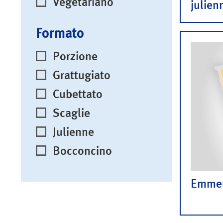
Vegetariano
julien
Formato
Porzione
Grattugiato
Cubettato
Scaglie
Julienne
Bocconcino
Emmen