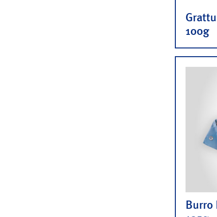
Gratt
100g
Burro 