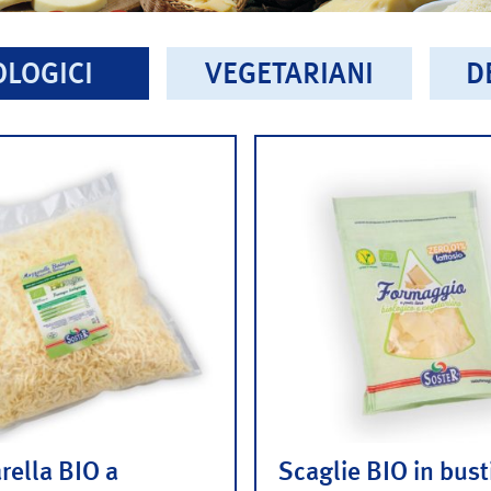
OLOGICI
VEGETARIANI
D
ella BIO a
Scaglie BIO in bust