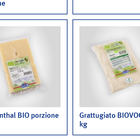
ne
thal BIO porzione
Grattugiato BIOVO
kg