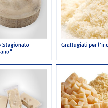
o Stagionato
Grattugiati per l'in
ano"