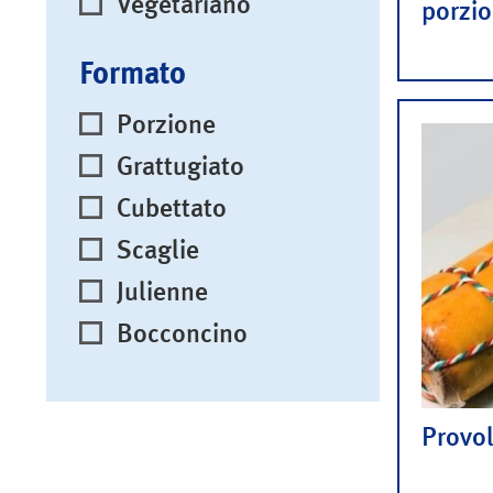
Vegetariano
porzi
Formato
Porzione
Grattugiato
Cubettato
Scaglie
Julienne
Bocconcino
Provol