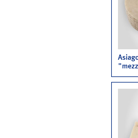
Asiag
"mezz