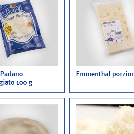
 Padano
Emmenthal porzio
giato 100 g