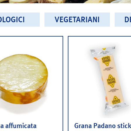
OLOGICI
VEGETARIANI
D
a affumicata
Grana Padano stic