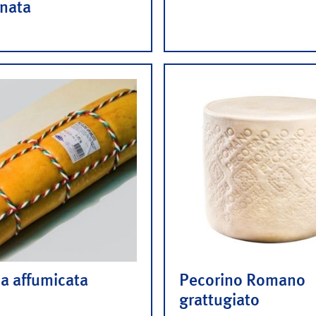
onata
a affumicata
Pecorino Romano
grattugiato