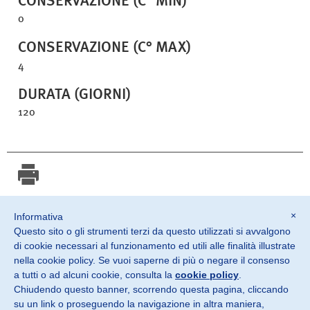
CONSERVAZIONE (C° MIN)
0
CONSERVAZIONE (C° MAX)
4
DURATA (GIORNI)
120
Stampa scheda
×
Informativa
Questo sito o gli strumenti terzi da questo utilizzati si avvalgono
©2026 SOSTER srl
di cookie necessari al funzionamento ed utili alle finalità illustrate
Monteviale Vicenza · Italia
nella cookie policy. Se vuoi saperne di più o negare il consenso
a tutti o ad alcuni cookie, consulta la
cookie policy
.
P. IVA IT02882900240
Chiudendo questo banner, scorrendo questa pagina, cliccando
Privacy Policy
su un link o proseguendo la navigazione in altra maniera,