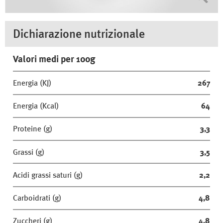
Dichiarazione nutrizionale
Valori medi per 100g
Energia (KJ)
267
Energia (Kcal)
64
Proteine (g)
3,3
Grassi (g)
3,5
Acidi grassi saturi (g)
2,2
Carboidrati (g)
4,8
Zuccheri (g)
4,8