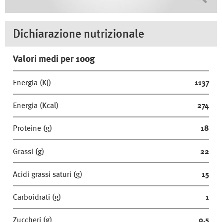
Dichiarazione nutrizionale
Valori medi per 100g
Energia (KJ)
1137
Energia (Kcal)
274
Proteine (g)
18
Grassi (g)
22
Acidi grassi saturi (g)
15
Carboidrati (g)
1
Zuccheri (g)
0,5