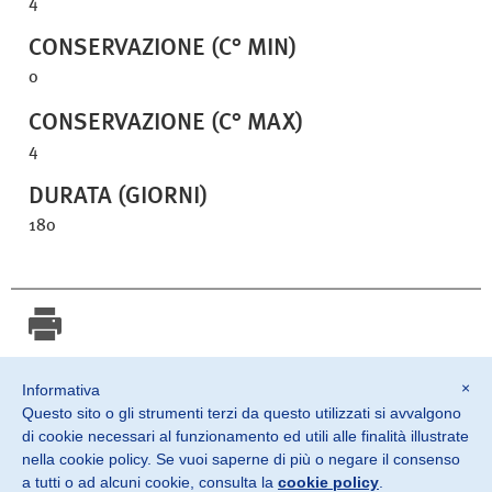
4
CONSERVAZIONE (C° MIN)
0
CONSERVAZIONE (C° MAX)
4
DURATA (GIORNI)
180
Stampa scheda
×
Informativa
Questo sito o gli strumenti terzi da questo utilizzati si avvalgono
©2026 SOSTER srl
di cookie necessari al funzionamento ed utili alle finalità illustrate
Monteviale Vicenza · Italia
nella cookie policy. Se vuoi saperne di più o negare il consenso
a tutti o ad alcuni cookie, consulta la
cookie policy
.
P. IVA IT02882900240