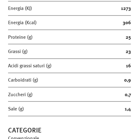
Energia (KJ)
1273
Energia (Kcal)
306
Proteine (g)
25
Grassi (g)
23
Acidi grassi saturi (g)
16
Carboidrati (g)
0,9
Zuccheri (g)
0,7
Sale (g)
1,4
CATEGORIE
Convenzionale