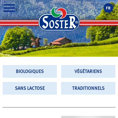
FR
MENU
BIOLOGIQUES
VÉGÉTARIENS
SANS LACTOSE
TRADITIONNELS