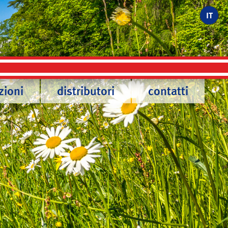
IT
zioni
distributori
contatti