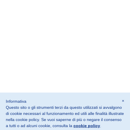
×
Informativa
Questo sito o gli strumenti terzi da questo utilizzati si avvalgono
©2026 SOSTER srl
di cookie necessari al funzionamento ed utili alle finalità illustrate
Monteviale Vicenza · Italia
nella cookie policy. Se vuoi saperne di più o negare il consenso
a tutti o ad alcuni cookie, consulta la
cookie policy
.
P. IVA IT02882900240