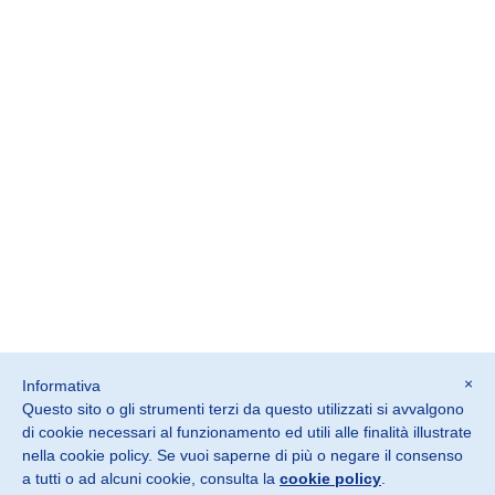
×
Informativa
Questo sito o gli strumenti terzi da questo utilizzati si avvalgono
©2026 SOSTER srl
di cookie necessari al funzionamento ed utili alle finalità illustrate
Monteviale Vicenza · Italia
nella cookie policy. Se vuoi saperne di più o negare il consenso
a tutti o ad alcuni cookie, consulta la
cookie policy
.
P. IVA IT02882900240